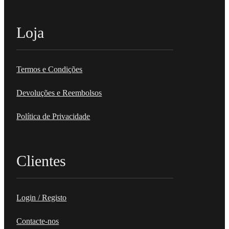
Loja
Balão Foil 18″ Moinho de Vento Azul
Termos e Condições
€
2,99
Quantidade
Devoluções e Reembolsos
de
Adicionar
Política de Privacidade
Balão
Foil
18″
Clientes
Moinho
de
Vento
Login / Registo
Azul
Contacte-nos