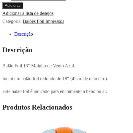
de
Adicionar
Balão
Adicionar a lista de desejos
Foil
Categoria:
Balões Foil Impressos
18″
Descrição
Moinho
de
Descrição
Vento
Azul
Balão Foil 18″ Moinho de Vento Azul.
Inclui um balão foil redondo de 18″ (45cm de diâmetro).
Este balão foil é indicado para enchimento a hélio ou ar.
Produtos Relacionados